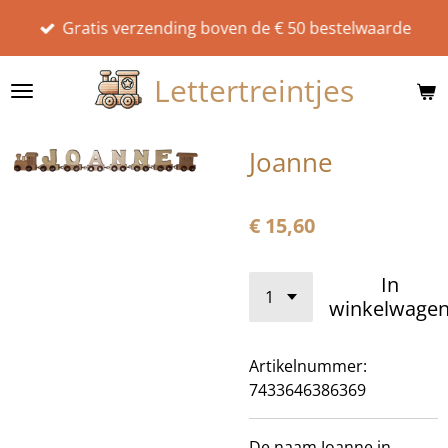
Ga
Gratis verzending boven de € 50 bestelwaarde
direct
naar
Lettertreintjes
de
hoofdinhoud
Joanne
€ 15,60
In
winkelwage
Artikelnummer:
7433646386369
De naam Joanne in