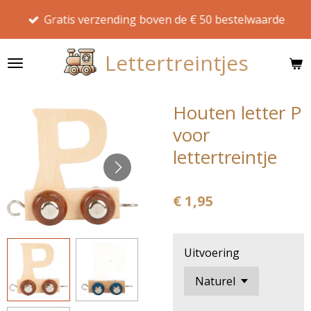
Ga
Gratis verzending boven de € 50 bestelwaarde
direct
naar
Lettertreintjes
de
hoofdinhoud
Houten letter P
voor
lettertreintje
€ 1,95
Uitvoering